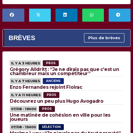
BRÈVES
Plus de brèves
IL Y A 3 HEURES
PROS
Grégory Alldritt : “Je ne dirais pas que c’est un
chambreur mais un compétiteur”
IL Y A 7 HEURES
ANCIENS
Enzo Fernandes rejoint Floirac
IL Y A 11 HEURES
PROS
Découvrez un peu plus Hugo Avogadro
07/08 - 19H00
PROS
Une matinée de cohésion en ville pour les
joueurs
07/08 - 15H00
SÉLECTION