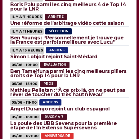
Boris Palu parmi les cinq meilleurs 4 de Top 14
pour la LNR
IL Y A 7 HEURES
ARBITRE
Une réforme de l’arbitrage vidéo cette saison
IL Y A 11 HEURES
SÉLECTION
Ben Youngs : “Personnellement je trouve que
la France est parfois meilleure avec Lucu”
IL Y A 15 HEURES
ANCIENS
Simon Lobjoit rejoint Saint-Médard
05/08 - 19H00
EVALUATION
Ben Tameifuna parmi les cinq meilleurs piliers
droits de Top 14 pour la LNR
05/08 - 15H00
PROS
Mathieu Pelletan : “À ce prix-là, on ne peut pas
rêver de toucher du très haut niveau”
05/08 - 11H00
ANCIENS
Angel Durango rejoint un club espagnol
05/08 - 09H00
RUGBY À 7
La poule des UBB Sevens pour la première
étape de l’In Extenso Supersevens
05/08 - 07H00
ANNIVERSAIRE