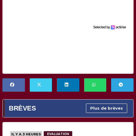
BRÈVES
Plus de brèves
IL Y A 3 HEURES
EVALUATION