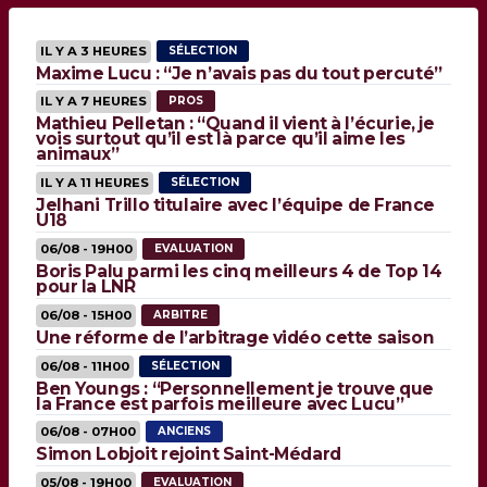
IL Y A 3 HEURES
SÉLECTION
Maxime Lucu : “Je n’avais pas du tout percuté”
IL Y A 7 HEURES
PROS
Mathieu Pelletan : “Quand il vient à l’écurie, je
vois surtout qu’il est là parce qu’il aime les
animaux”
IL Y A 11 HEURES
SÉLECTION
Jelhani Trillo titulaire avec l’équipe de France
U18
06/08 - 19H00
EVALUATION
Boris Palu parmi les cinq meilleurs 4 de Top 14
pour la LNR
06/08 - 15H00
ARBITRE
Une réforme de l’arbitrage vidéo cette saison
06/08 - 11H00
SÉLECTION
Ben Youngs : “Personnellement je trouve que
la France est parfois meilleure avec Lucu”
06/08 - 07H00
ANCIENS
Simon Lobjoit rejoint Saint-Médard
05/08 - 19H00
EVALUATION