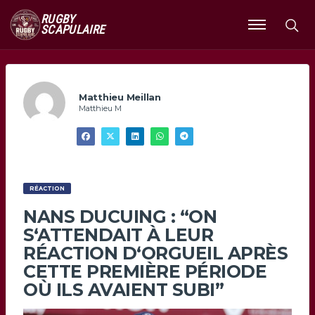
RUGBY
SCAPULAIRE
Ouvrir
le
menu
Matthieu Meillan
Matthieu M
RÉACTION
NANS DUCUING : “ON
S‘ATTENDAIT À LEUR
RÉACTION D‘ORGUEIL APRÈS
CETTE PREMIÈRE PÉRIODE
OÙ ILS AVAIENT SUBI”