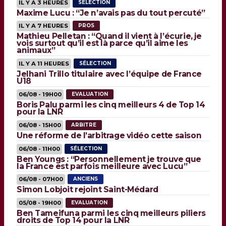
IL Y A 3 HEURES
SÉLECTION
Maxime Lucu : “Je n’avais pas du tout percuté”
IL Y A 7 HEURES
PROS
Mathieu Pelletan : “Quand il vient à l’écurie, je
vois surtout qu’il est là parce qu’il aime les
animaux”
IL Y A 11 HEURES
SÉLECTION
Jelhani Trillo titulaire avec l’équipe de France
U18
06/08 - 19H00
EVALUATION
Boris Palu parmi les cinq meilleurs 4 de Top 14
pour la LNR
06/08 - 15H00
ARBITRE
Une réforme de l’arbitrage vidéo cette saison
06/08 - 11H00
SÉLECTION
Ben Youngs : “Personnellement je trouve que
la France est parfois meilleure avec Lucu”
06/08 - 07H00
ANCIENS
Simon Lobjoit rejoint Saint-Médard
05/08 - 19H00
EVALUATION
Ben Tameifuna parmi les cinq meilleurs piliers
droits de Top 14 pour la LNR