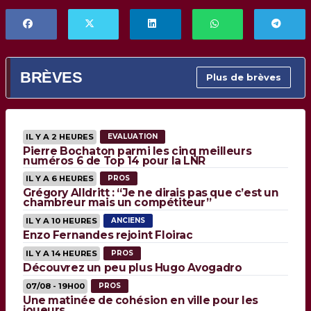
BRÈVES
Plus de brèves
IL Y A 2 HEURES
EVALUATION
Pierre Bochaton parmi les cinq meilleurs
numéros 6 de Top 14 pour la LNR
IL Y A 6 HEURES
PROS
Grégory Alldritt : “Je ne dirais pas que c’est un
chambreur mais un compétiteur”
IL Y A 10 HEURES
ANCIENS
Enzo Fernandes rejoint Floirac
IL Y A 14 HEURES
PROS
Découvrez un peu plus Hugo Avogadro
07/08 - 19H00
PROS
Une matinée de cohésion en ville pour les
joueurs