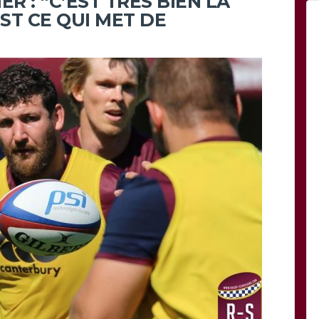
 : “C’EST TRÈS BIEN LA
ST CE QUI MET DE