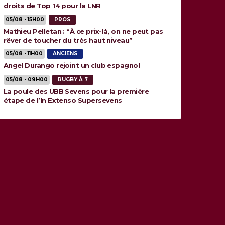
droits de Top 14 pour la LNR
05/08 - 15H00
PROS
Mathieu Pelletan : “À ce prix-là, on ne peut pas
rêver de toucher du très haut niveau”
05/08 - 11H00
ANCIENS
Angel Durango rejoint un club espagnol
05/08 - 09H00
RUGBY À 7
La poule des UBB Sevens pour la première
étape de l’In Extenso Supersevens