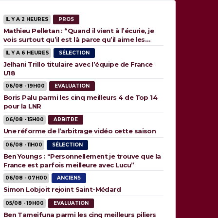
IL Y A 2 HEURES
PROS
Mathieu Pelletan : “Quand il vient à l’écurie, je
vois surtout qu’il est là parce qu’il aime les
animaux”
IL Y A 6 HEURES
SÉLECTION
Jelhani Trillo titulaire avec l’équipe de France
U18
06/08 - 19H00
EVALUATION
Boris Palu parmi les cinq meilleurs 4 de Top 14
pour la LNR
06/08 - 15H00
ARBITRE
Une réforme de l’arbitrage vidéo cette saison
06/08 - 11H00
SÉLECTION
Ben Youngs : “Personnellement je trouve que la
France est parfois meilleure avec Lucu”
06/08 - 07H00
ANCIENS
Simon Lobjoit rejoint Saint-Médard
05/08 - 19H00
EVALUATION
Ben Tameifuna parmi les cinq meilleurs piliers