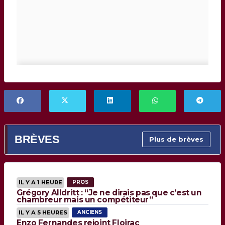
BRÈVES
Plus de brèves
IL Y A 1 HEURE
PROS
Grégory Alldritt : “Je ne dirais pas que c’est un
chambreur mais un compétiteur”
IL Y A 5 HEURES
ANCIENS
Enzo Fernandes rejoint Floirac