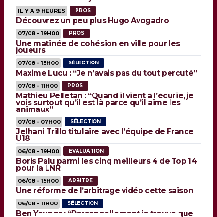
IL Y A 9 HEURES
PROS
Découvrez un peu plus Hugo Avogadro
07/08 - 19H00
PROS
Une matinée de cohésion en ville pour les
joueurs
07/08 - 15H00
SÉLECTION
Maxime Lucu : “Je n’avais pas du tout percuté”
07/08 - 11H00
PROS
Mathieu Pelletan : “Quand il vient à l’écurie, je
vois surtout qu’il est là parce qu’il aime les
animaux”
07/08 - 07H00
SÉLECTION
Jelhani Trillo titulaire avec l’équipe de France
U18
06/08 - 19H00
EVALUATION
Boris Palu parmi les cinq meilleurs 4 de Top 14
pour la LNR
06/08 - 15H00
ARBITRE
Une réforme de l’arbitrage vidéo cette saison
06/08 - 11H00
SÉLECTION
Ben Youngs : “Personnellement je trouve que