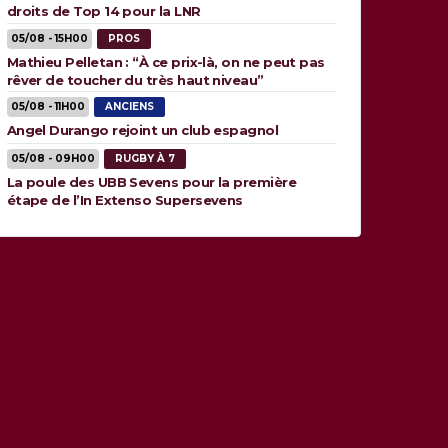
droits de Top 14 pour la LNR
05/08 - 15H00
PROS
Mathieu Pelletan : “À ce prix-là, on ne peut pas
rêver de toucher du très haut niveau”
05/08 - 11H00
ANCIENS
Angel Durango rejoint un club espagnol
05/08 - 09H00
RUGBY À 7
La poule des UBB Sevens pour la première
étape de l’In Extenso Supersevens