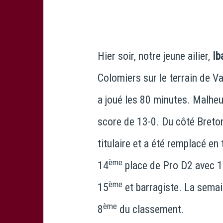
Hier soir, notre jeune ailier,
Ib
Colomiers sur le terrain de Van
a joué les 80 minutes. Malheu
score de 13-0. Du côté Breto
titulaire et a été remplacé en
ème
14
place de Pro D2 avec 10
ème
15
et barragiste. La semain
ème
8
du classement.