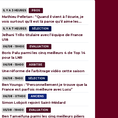
IL Y A 3 HEURES
PROS
Mathieu Pelletan : “Quand il vient à l’écurie, je
vois surtout qu’il est là parce qu’il aime les
animaux”
IL Y A 7 HEURES
SÉLECTION
Jelhani Trillo titulaire avec l’équipe de France
U18
06/08 - 19H00
EVALUATION
Boris Palu parmi les cinq meilleurs 4 de Top 14
pour la LNR
06/08 - 15H00
ARBITRE
Une réforme de l’arbitrage vidéo cette saison
06/08 - 11H00
SÉLECTION
Ben Youngs : “Personnellement je trouve que la
France est parfois meilleure avec Lucu”
06/08 - 07H00
ANCIENS
Simon Lobjoit rejoint Saint-Médard
05/08 - 19H00
EVALUATION
Ben Tameifuna parmi les cinq meilleurs piliers