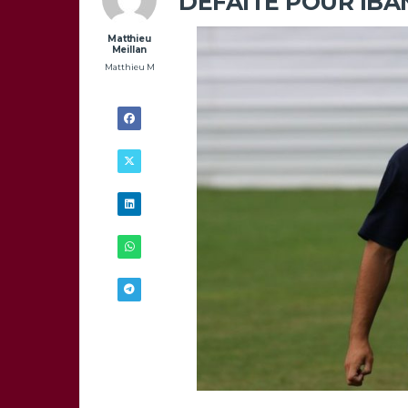
DÉFAITE POUR IBA
Matthieu
Meillan
Matthieu M
6/10 - 7H30