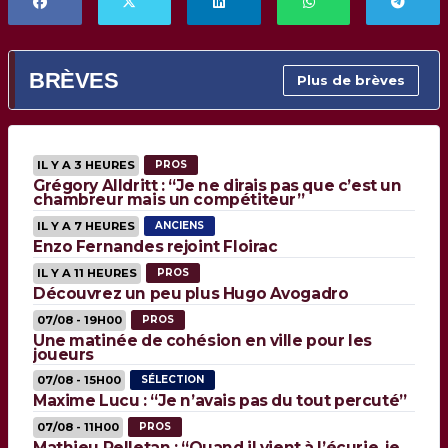
BRÈVES
Plus de brèves
IL Y A 3 HEURES
PROS
Grégory Alldritt : “Je ne dirais pas que c’est un
chambreur mais un compétiteur”
IL Y A 7 HEURES
ANCIENS
Enzo Fernandes rejoint Floirac
IL Y A 11 HEURES
PROS
Découvrez un peu plus Hugo Avogadro
07/08 - 19H00
PROS
Une matinée de cohésion en ville pour les
joueurs
07/08 - 15H00
SÉLECTION
Maxime Lucu : “Je n’avais pas du tout percuté”
07/08 - 11H00
PROS
Mathieu Pelletan : “Quand il vient à l’écurie, je