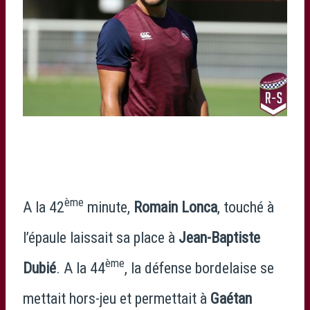
ème
A la 42
minute,
Romain Lonca
, touché à
l’épaule laissait sa place à
Jean-Baptiste
ème
Dubié
. A la 44
, la défense bordelaise se
mettait hors-jeu et permettait à
Gaétan