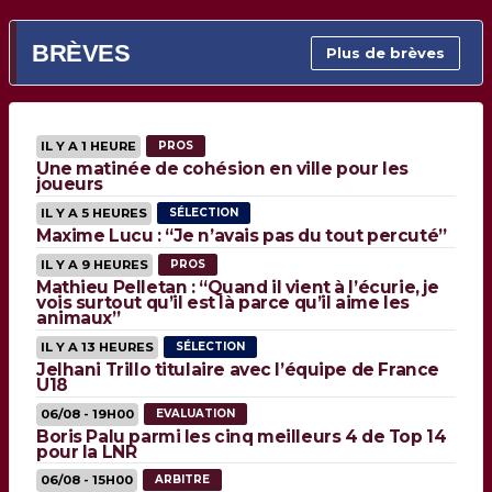
BRÈVES
Plus de brèves
IL Y A 1 HEURE
PROS
Une matinée de cohésion en ville pour les
joueurs
IL Y A 5 HEURES
SÉLECTION
Maxime Lucu : “Je n’avais pas du tout percuté”
IL Y A 9 HEURES
PROS
Mathieu Pelletan : “Quand il vient à l’écurie, je
vois surtout qu’il est là parce qu’il aime les
animaux”
IL Y A 13 HEURES
SÉLECTION
Jelhani Trillo titulaire avec l’équipe de France
U18
06/08 - 19H00
EVALUATION
Boris Palu parmi les cinq meilleurs 4 de Top 14
pour la LNR
06/08 - 15H00
ARBITRE