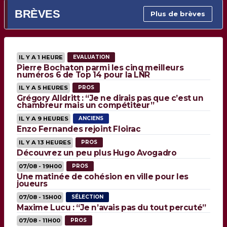
BRÈVES
Plus de brèves
IL Y A 1 HEURE
EVALUATION
Pierre Bochaton parmi les cinq meilleurs
numéros 6 de Top 14 pour la LNR
IL Y A 5 HEURES
PROS
Grégory Alldritt : “Je ne dirais pas que c’est un
chambreur mais un compétiteur”
IL Y A 9 HEURES
ANCIENS
Enzo Fernandes rejoint Floirac
IL Y A 13 HEURES
PROS
Découvrez un peu plus Hugo Avogadro
07/08 - 19H00
PROS
Une matinée de cohésion en ville pour les
joueurs
07/08 - 15H00
SÉLECTION
Maxime Lucu : “Je n’avais pas du tout percuté”
07/08 - 11H00
PROS