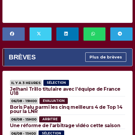
BRÈVES
Plus de brèves
IL Y A 3 HEURES
SÉLECTION
Jelhani Trillo titulaire avec l’équipe de France
U18
06/08 - 19H00
EVALUATION
Boris Palu parmi les cinq meilleurs 4 de Top 14
pour la LNR
06/08 - 15H00
ARBITRE
Une réforme de l’arbitrage vidéo cette saison
06/08 - 11H00
SÉLECTION