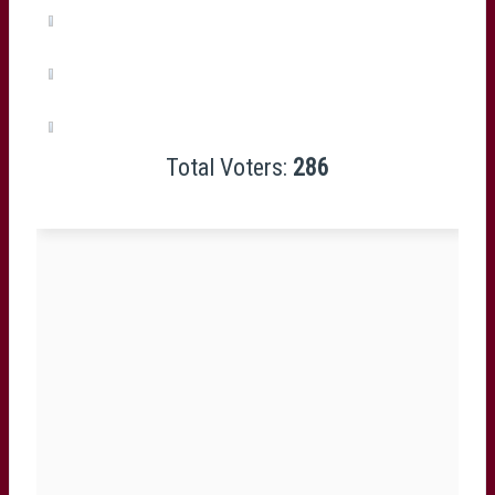
Thierry Paiva
(0%, 0 Votes)
Nathan Decron
(0%, 0 Votes)
Total Voters:
286