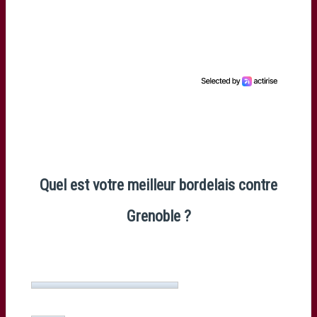
Quel est votre meilleur bordelais contre
Grenoble ?
Mahamadou Diaby
(56%, 159 Votes)
Baptiste Serin
(13%, 36 Votes)