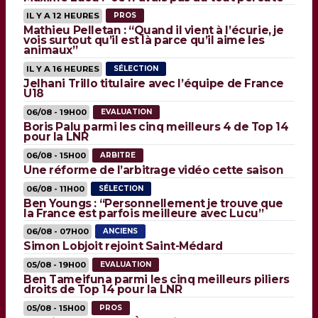
IL Y A 12 HEURES
PROS
Mathieu Pelletan : “Quand il vient à l’écurie, je
vois surtout qu’il est là parce qu’il aime les
animaux”
IL Y A 16 HEURES
SÉLECTION
Jelhani Trillo titulaire avec l’équipe de France
U18
06/08 - 19H00
EVALUATION
Boris Palu parmi les cinq meilleurs 4 de Top 14
pour la LNR
06/08 - 15H00
ARBITRE
Une réforme de l’arbitrage vidéo cette saison
06/08 - 11H00
SÉLECTION
Ben Youngs : “Personnellement je trouve que
la France est parfois meilleure avec Lucu”
06/08 - 07H00
ANCIENS
Simon Lobjoit rejoint Saint-Médard
05/08 - 19H00
EVALUATION
Ben Tameifuna parmi les cinq meilleurs piliers
droits de Top 14 pour la LNR
05/08 - 15H00
PROS