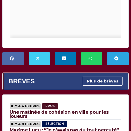
BRÈVES
Plus de brèves
IL Y A 4 HEURES
PROS
Une matinée de cohésion en ville pour les
joueurs
IL Y A 8 HEURES
SÉLECTION
Maxime Lucu : “Je n’avais pas du tout percuté”