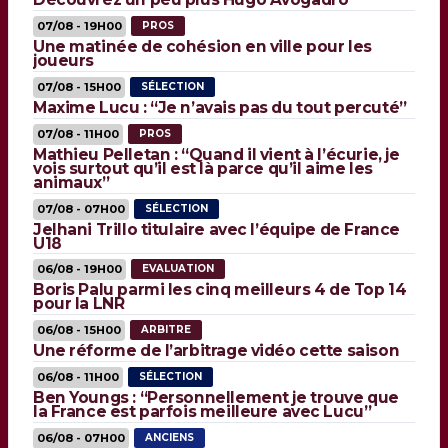
07/08 - 19H00
PROS
Une matinée de cohésion en ville pour les
joueurs
07/08 - 15H00
SÉLECTION
Maxime Lucu : “Je n’avais pas du tout percuté”
07/08 - 11H00
PROS
Mathieu Pelletan : “Quand il vient à l’écurie, je
vois surtout qu’il est là parce qu’il aime les
animaux”
07/08 - 07H00
SÉLECTION
Jelhani Trillo titulaire avec l’équipe de France
U18
06/08 - 19H00
EVALUATION
Boris Palu parmi les cinq meilleurs 4 de Top 14
pour la LNR
06/08 - 15H00
ARBITRE
Une réforme de l’arbitrage vidéo cette saison
06/08 - 11H00
SÉLECTION
Ben Youngs : “Personnellement je trouve que
la France est parfois meilleure avec Lucu”
06/08 - 07H00
ANCIENS