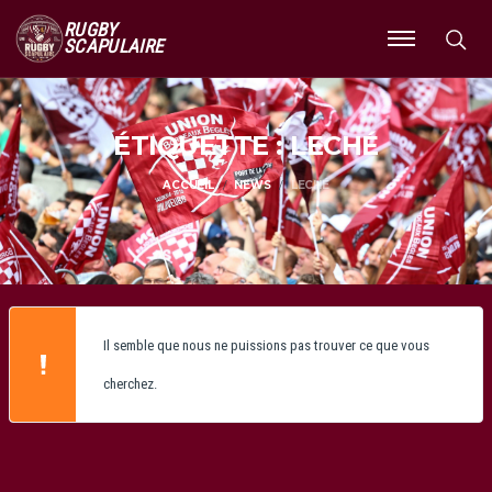
RUGBY
SCAPULAIRE
Ouvrir
le
menu
ÉTIQUETTE : LECHÉ
ACCUEIL
NEWS
LECHÉ
Il semble que nous ne puissions pas trouver ce que vous
cherchez.