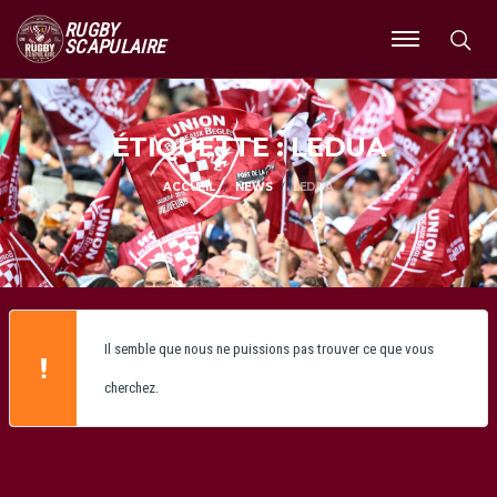
RUGBY
SCAPULAIRE
Ouvrir
le
menu
ÉTIQUETTE : LEDUA
ACCUEIL
NEWS
LEDUA
Il semble que nous ne puissions pas trouver ce que vous
cherchez.