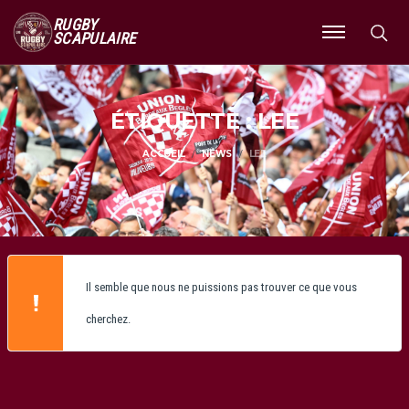
RUGBY
SCAPULAIRE
Ouvrir
le
menu
ÉTIQUETTE : LEE
ACCUEIL
NEWS
LEE
Il semble que nous ne puissions pas trouver ce que vous
cherchez.