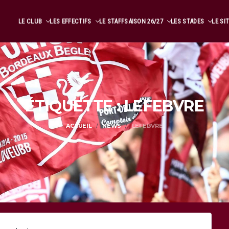
LE CLUB
LES EFFECTIFS
LE STAFF
SAISON 26/27
LES STADES
LE SI
ÉTIQUETTE : LEFEBVRE
ACCUEIL
NEWS
LEFEBVRE