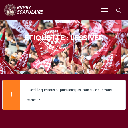
RUGBY
SCAPULAIRE
Ouvrir
le
menu
ÉTIQUETTE : LESSIVER
ACCUEIL
NEWS
LESSIVER
Il semble que nous ne puissions pas trouver ce que vous
cherchez.