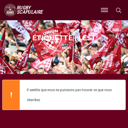
RUGBY
SCAPULAIRE
Ouvrir
le
menu
ÉTIQUETTE : LEST
ACCUEIL
NEWS
LEST
Il semble que nous ne puissions pas trouver ce que vous
cherchez.