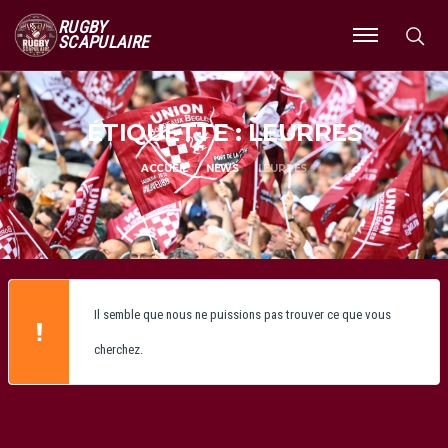
RUGBY
SCAPULAIRE
Ouvrir
le
menu
ÉTIQUETTE : LEURRES
ACCUEIL
NEWS
LEURRES
Il semble que nous ne puissions pas trouver ce que vous
cherchez.