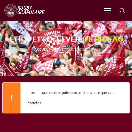
RUGBY
SCAPULAIRE
Ouvrir
le
menu
ÉTIQUETTE : LEVER
DE RIDEAU
ACCUEIL
NEWS
LEVER DE RIDEAU
Il semble que nous ne puissions pas trouver ce que vous
cherchez.