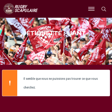
RUGBY
SCAPULAIRE
Ouvrir
le
menu
ÉTIQUETTE : LIANT
ACCUEIL
NEWS
LIANT
Il semble que nous ne puissions pas trouver ce que vous
cherchez.