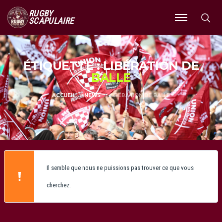
RUGBY
SCAPULAIRE
Ouvrir
le
menu
ÉTIQUETTE : LIBÉRATION DE
BALLE
ACCUEIL
NEWS
LIBÉRATION DE BALLE
Il semble que nous ne puissions pas trouver ce que vous
cherchez.