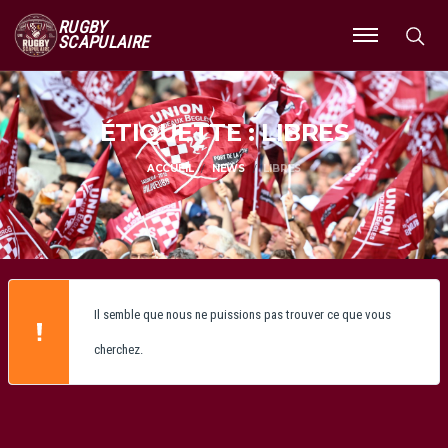
RUGBY
SCAPULAIRE
Ouvrir
le
menu
ÉTIQUETTE : LIBRES
ACCUEIL
NEWS
LIBRES
Il semble que nous ne puissions pas trouver ce que vous
cherchez.