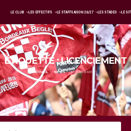
LE CLUB
LES EFFECTIFS
LE STAFF
SAISON 26/27
LES STADES
LE SI
ÉTIQUETTE : LICENCIEMENT
ACCUEIL
NEWS
LICENCIEMENT