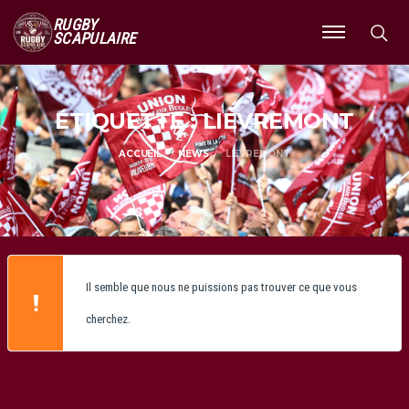
RUGBY
SCAPULAIRE
Ouvrir
le
menu
ÉTIQUETTE : LIEVREMONT
ACCUEIL
NEWS
LIEVREMONT
Il semble que nous ne puissions pas trouver ce que vous
cherchez.