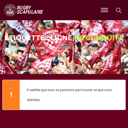
RUGBY
SCAPULAIRE
Ouvrir
le
menu
ÉTIQUETTE : LIGNE
DE CONDUITE
ACCUEIL
NEWS
LIGNE DE CONDUITE
Il semble que nous ne puissions pas trouver ce que vous
cherchez.