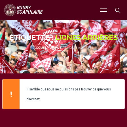
RUGBY
SCAPULAIRE
Ouvrir
le
menu
ÉTIQUETTE :
LIGNES ARRIÈRES
ACCUEIL
NEWS
LIGNES ARRIÈRES
Il semble que nous ne puissions pas trouver ce que vous
cherchez.