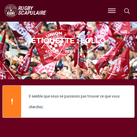
RUGBY
SCAPULAIRE
Ouvrir
le
menu
ÉTIQUETTE : LOLLO
ACCUEIL
NEWS
LOLLO
Il semble que nous ne puissions pas trouver ce que vous
cherchez.