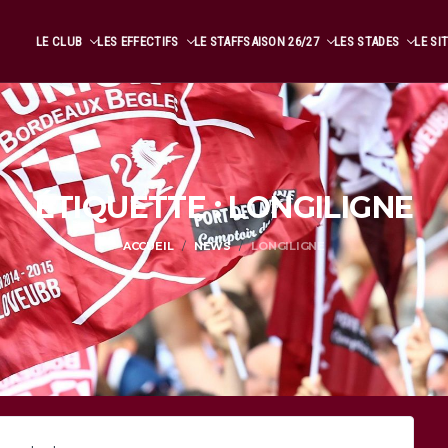
LE CLUB
LES EFFECTIFS
LE STAFF
SAISON 26/27
LES STADES
LE SI
ÉTIQUETTE : LONGILIGNE
ACCUEIL
NEWS
LONGILIGNE