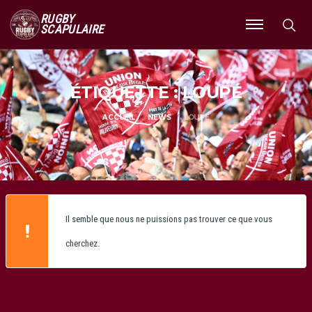
RUGBY
SCAPULAIRE
Ouvrir
le
menu
ÉTIQUETTE : LOUPÉ
ACCUEIL
NEWS
LOUPÉ
Il semble que nous ne puissions pas trouver ce que vous
cherchez.