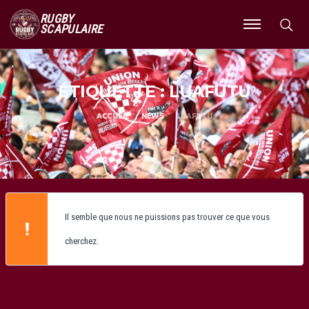
RUGBY
SCAPULAIRE
Ouvrir
le
menu
ÉTIQUETTE : LUAFUTU
ACCUEIL
NEWS
LUAFUTU
Il semble que nous ne puissions pas trouver ce que vous
cherchez.