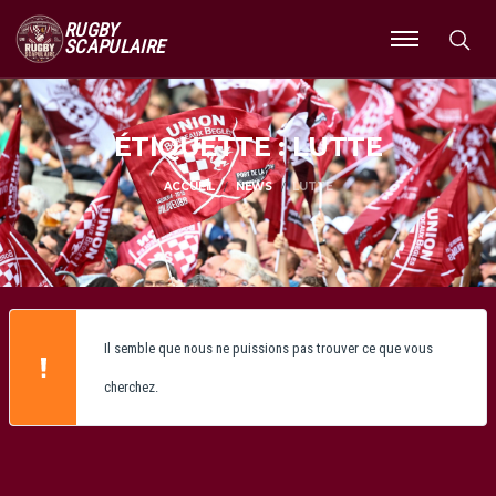
RUGBY
SCAPULAIRE
Ouvrir
le
menu
ÉTIQUETTE : LUTTE
ACCUEIL
NEWS
LUTTE
Il semble que nous ne puissions pas trouver ce que vous
cherchez.