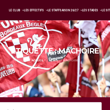
LE CLUB
LES EFFECTIFS
LE STAFF
SAISON 26/27
LES STADES
LE SI
ÉTIQUETTE : MACHOIRE
ACCUEIL
NEWS
MACHOIRE