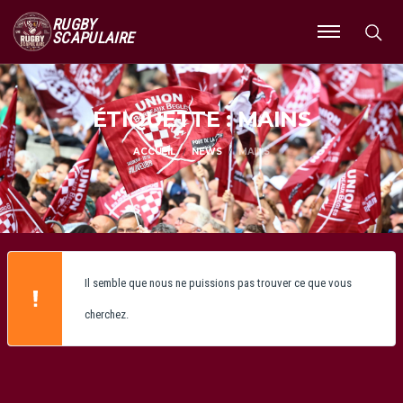
RUGBY
SCAPULAIRE
Ouvrir
le
menu
ÉTIQUETTE : MAINS
ACCUEIL
NEWS
MAINS
Il semble que nous ne puissions pas trouver ce que vous
cherchez.