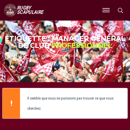
RUGBY
SCAPULAIRE
Ouvrir
le
menu
ÉTIQUETTE : MANAGER GÉNÉRAL
DE CLUB
PROFESSIONNEL
ACCUEIL
NEWS
MANAGER GÉNÉRAL DE CLUB PROFESSIONNEL
Il semble que nous ne puissions pas trouver ce que vous
cherchez.