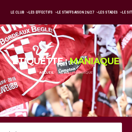
LE CLUB
LES EFFECTIFS
LE STAFF
SAISON 26/27
LES STADES
LE SI
ÉTIQUETTE :
MANIAQUE
ACCUEIL
NEWS
MANIAQUE