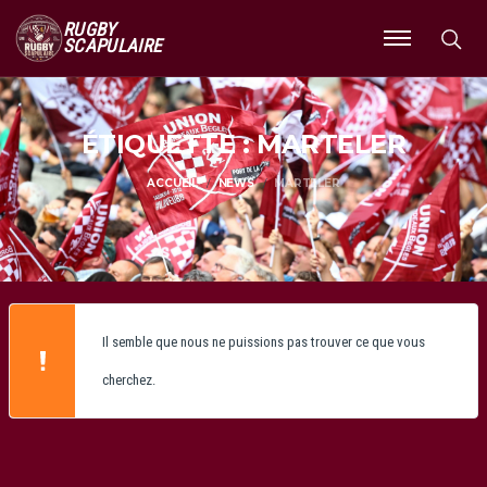
RUGBY
SCAPULAIRE
Ouvrir
le
menu
ÉTIQUETTE : MARTELER
ACCUEIL
NEWS
MARTELER
Il semble que nous ne puissions pas trouver ce que vous
cherchez.