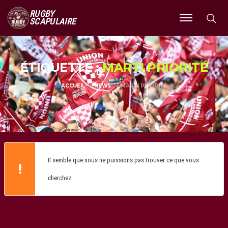
RUGBY
SCAPULAIRE
Ouvrir
le
menu
ÉTIQUETTE :
MARTI PRIORITÉ
ACCUEIL
NEWS
MARTI PRIORITÉ
Il semble que nous ne puissions pas trouver ce que vous
cherchez.