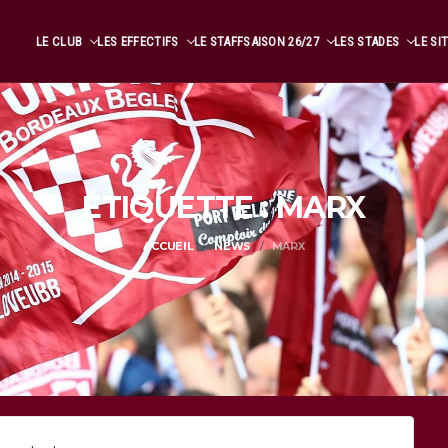
LE CLUB
LES EFFECTIFS
LE STAFF
SAISON 26/27
LES STADES
LE SI
ÉTIQUETTE : MARX
ACCUEIL
NEWS
MARX