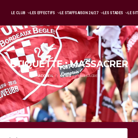
LE CLUB
LES EFFECTIFS
LE STAFF
SAISON 26/27
LES STADES
LE SI
ÉTIQUETTE : MASSACRER
ACCUEIL
NEWS
MASSACRER