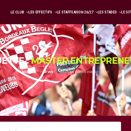
LE CLUB
LES EFFECTIFS
LE STAFF
SAISON 26/27
LES STADES
LE SI
UETTE :
MASTER ENTREPRENE
ACCUEIL
NEWS
MASTER ENTREPRENEURIAT