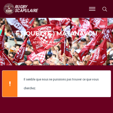
RUGBY
SCAPULAIRE
Ouvrir
le
menu
ÉTIQUETTE : MATANAVOU
ACCUEIL
NEWS
MATANAVOU
Il semble que nous ne puissions pas trouver ce que vous
cherchez.