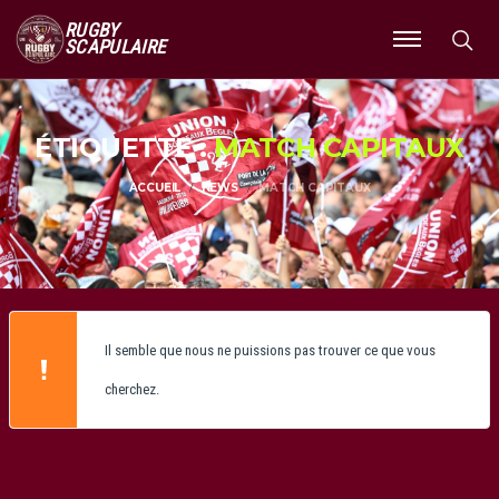
RUGBY
SCAPULAIRE
Ouvrir
le
menu
ÉTIQUETTE :
MATCH CAPITAUX
ACCUEIL
NEWS
MATCH CAPITAUX
Il semble que nous ne puissions pas trouver ce que vous
cherchez.