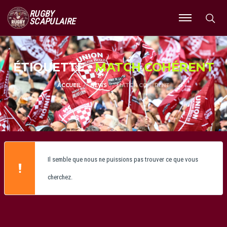
RUGBY
SCAPULAIRE
Ouvrir
le
menu
ÉTIQUETTE :
MATCH COHÉRENT
ACCUEIL
NEWS
MATCH COHÉRENT
Il semble que nous ne puissions pas trouver ce que vous
cherchez.