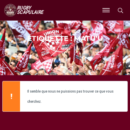
RUGBY
SCAPULAIRE
Ouvrir
le
menu
ÉTIQUETTE : MATU’U
ACCUEIL
NEWS
MATU’U
Il semble que nous ne puissions pas trouver ce que vous
cherchez.