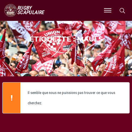
RUGBY
SCAPULAIRE
Ouvrir
le
menu
ÉTIQUETTE : MAULS
ACCUEIL
NEWS
MAULS
Il semble que nous ne puissions pas trouver ce que vous
cherchez.