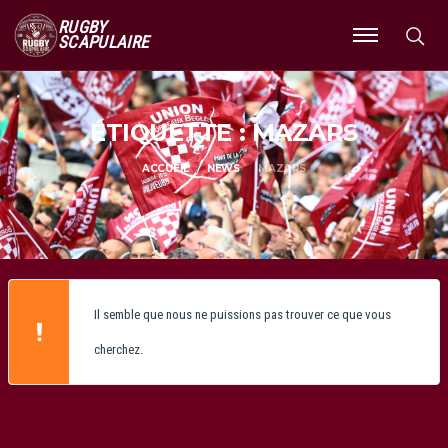
RUGBY
SCAPULAIRE
Ouvrir
le
menu
ÉTIQUETTE : MAZARS
ACCUEIL
NEWS
MAZARS
Il semble que nous ne puissions pas trouver ce que vous
cherchez.